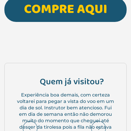
COMPRE AQUI
Quem já visitou?
Experiência boa demais, com certeza
Previous
Next
voltarei para pegar a vista do voo em um
dia de sol. Instrutor bem atencioso. Fui
em dia de semana então não demorou
muito do momento que cheguei até
descer da tirolesa pois a fila não estava