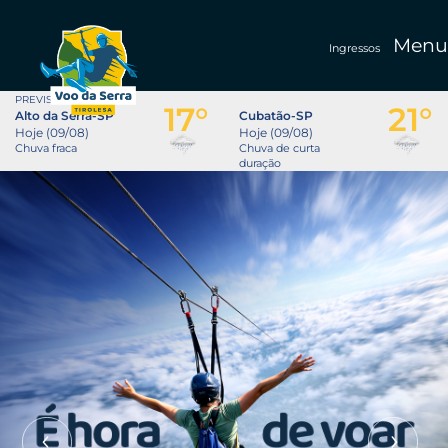
Menu
Ingressos
PREVISÃO DO TEMPO
17°
21°
Alto da Serra-SP
Cubatão-SP
Hoje (09/08)
Hoje (09/08)
Chuva fraca
Chuva de curta
duração
Previous
Nex